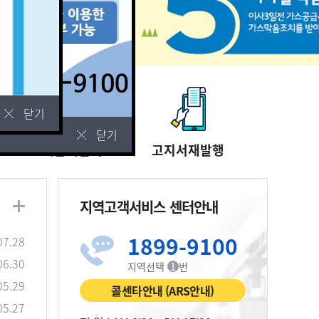
닫기
닫기
세금계산서
고지서재발행
지역고객서비스 센터안내
1899-9100
07.28
06.30
지역선택
1
번
05.29
콜센타안내 (ARS안내)
05.27