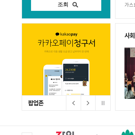
가스요
사회
팝업존
이전
다음
정지