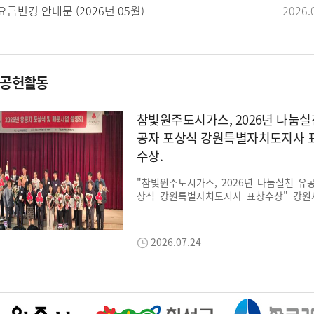
금변경 안내문 (2026년 05월)
2026.
공헌활동
참빛원주도시가스, 2026년 나눔실
공자 포상식 강원특별자치도지사 
수상.
"참빛원주도시가스, 2026년 나눔실천 유
상식 강원특별자치도지사 표창수상" 강원
지공동모금회가 22일 국립춘천박물관 대
나눔문화 확...
2026.07.24