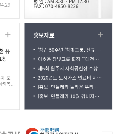
평 일 : AM 8:30 - PM 17:30
04.29
FAX : 070-4850-8226
홍보자료
'창립 50주년 '참빛그룹, 신규 브랜드 'COVE' 및 에너지 사업 확대 등 미래비전 공개
천 유
표창
이호웅 참빛그룹 회장 "'대전환시대' 진입, 새로운 기회로 삼아야" 조세금융신문 인터뷰
제6회 원주시 사회공헌장 수상
2020년도 도시가스 연료비 지원대상 120세대 선정, 지원 시작
공자 포
사회복
[홍보] 민들레카 놀라운 우리 기관 어르신들의 변화
강당에서
[홍보] 민들레카 10월 경비지원여행 신청